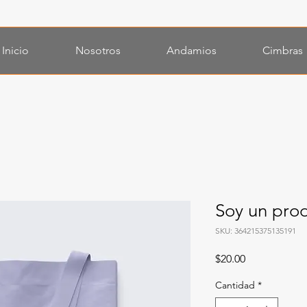
Inicio
Nosotros
Andamios
Cimbras
Soy un pro
SKU: 364215375135191
Precio
$20.00
Cantidad
*